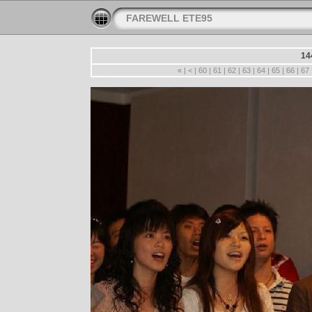
FAREWELL ETE95
14
«
|
<
|
60
|
61
|
62
|
63
|
64
|
65
|
66
|
67