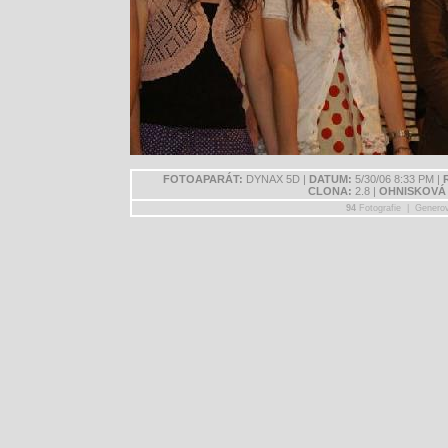
FOTOAPARÁT:
DYNAX 5D |
DATUM:
5/30/06 8:33 PM |
CLONA:
2.8 |
OHNISKOVÁ
94
Fotografie | Genero