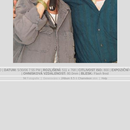
D |
DATUM:
5/30/06 7:55 PM |
ROZLIŠENÍ:
511 x 768 |
CITLIVOST ISO:
800 |
EXPOZIČNÍ 
|
OHNISKOVÁ VZDÁLENOST:
80.0mm |
BLESK:
Flash fired
94
Fotografie | Generováno v
JAlbum 6.5
&
Chameleon
skin |
Help