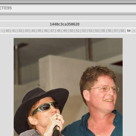
ETE95
1448c3ca358620
|
<
|
40
|
41
|
42
|
43
|
44
|
45
|
46
|
47
|
48
|
49
|
50
|
51
|
52
|
53
|
54
|
55
|
56
|
57
|
58
|
59
|
>