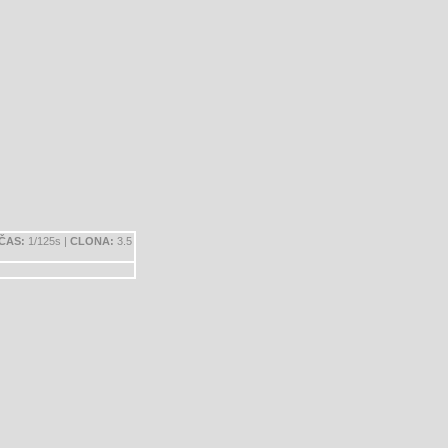
ČAS:
1/125s |
CLONA:
3.5