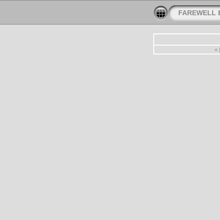
FAREWELL 
«