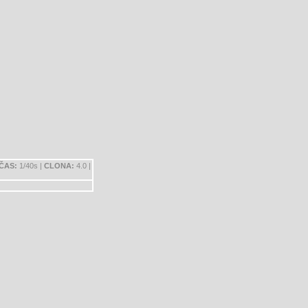
ČAS:
1/40s |
CLONA:
4.0 |