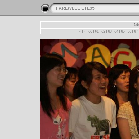
FAREWELL ETE95
14
«
|
<
|
60
|
61
|
62
|
63
|
64
|
65
|
66
|
67