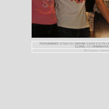
FOTOAPARÁT:
DYNAX 5D |
DATUM:
5/30/06 8:32 PM |
CLONA:
2.8 |
OHNISKOVÁ
94
Fotografie | Genero