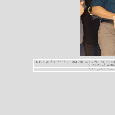
FOTOAPARÁT:
DYNAX 5D |
DATUM:
5/30/06 7:58 PM |
ROZLI
|
OHNISKOVÁ VZDÁ
94
Fotografie | Genero