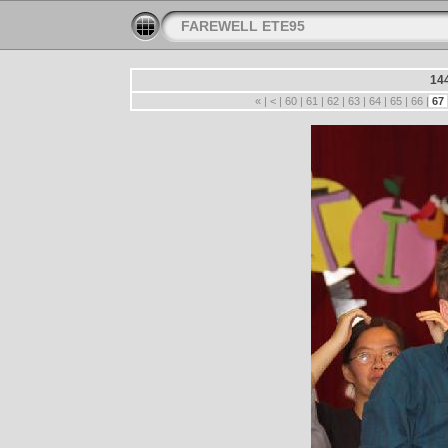
FAREWELL ETE95
14
«
|
<
|
60
|
61
|
62
|
63
|
64
|
65
|
66
|
67