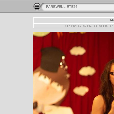
FAREWELL ETE95
14
«
|
<
|
60
|
61
|
62
|
63
|
64
|
65
|
66
|
67