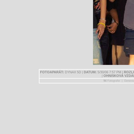
FOTOAPARÁT:
DYNAX 5D |
DATUM:
5/30/06 7:57 PM |
ROZLI
|
OHNISKOVÁ VZDÁ
94
Fotografie | Genero