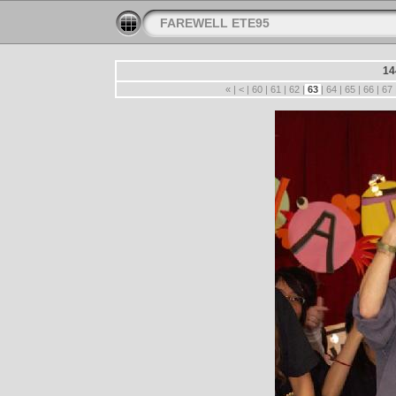
FAREWELL ETE95
14
«
|
<
|
60
|
61
|
62
|
63
|
64
|
65
|
66
|
67