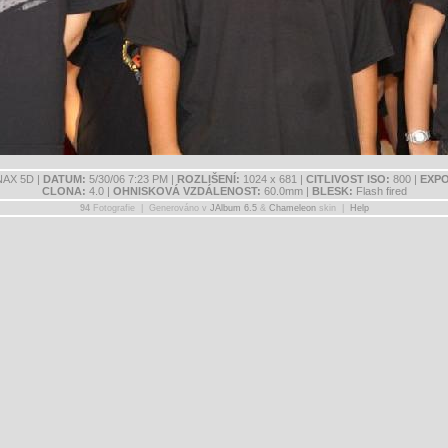
AX 5D |
DATUM:
5/30/06 7:23 PM |
ROZLIŠENÍ:
1024 x 681 |
CITLIVOST ISO:
800 |
EXPO
CLONA:
4.0 |
OHNISKOVÁ VZDÁLENOST:
60.0mm |
BLESK:
Flash fired
94
Fotografie | Generováno v
JAlbum 6.5
&
Chameleon
skin |
Help