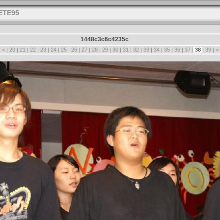
ETE95
1448c3c6c4235c
|
<
|
20
|
21
|
22
|
23
|
24
|
25
|
26
|
27
|
28
|
29
|
30
|
31
|
32
|
33
|
34
|
35
|
36
|
37
|
38
|
39
|
>