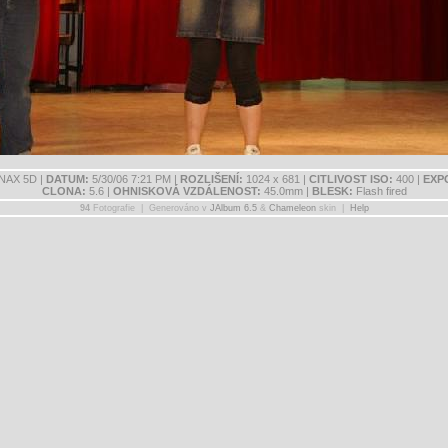
AX 5D |
DATUM:
5/30/06 7:21 PM |
ROZLIŠENÍ:
1024 x 681 |
CITLIVOST ISO:
400 |
EXP
CLONA:
5.6 |
OHNISKOVÁ VZDÁLENOST:
45.0mm |
BLESK:
Flash fired
94
Fotografie | Generováno v
JAlbum 6.5
&
Chameleon
skin |
Help