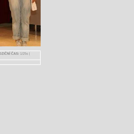
OZIČNÍ ČAS:
1/25s |