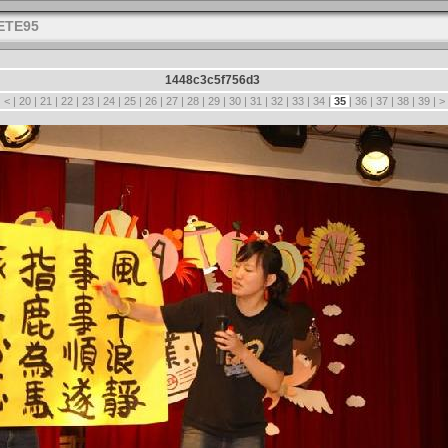
ETE95
1448c3c5f756d3
|
<
|
20
|
21
|
22
|
23
|
24
|
25
|
26
|
27
|
28
|
29
|
30
|
31
|
32
|
33
|
34
|
35
|
36
|
37
|
38
|
39
|
>