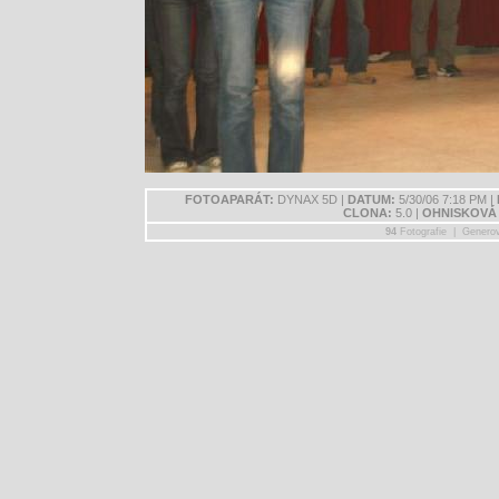
FOTOAPARÁT:
DYNAX 5D |
DATUM:
5/30/06 7:18 PM |
CLONA:
5.0 |
OHNISKOVÁ
94
Fotografie | Genero