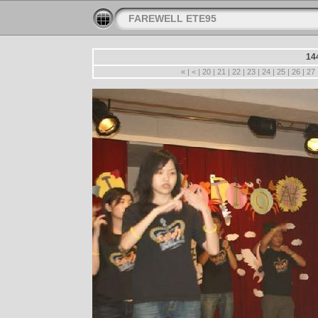
FAREWELL ETE95
14
«
|
<
|
20
|
21
|
22
|
23
|
24
|
25
|
26
|
27