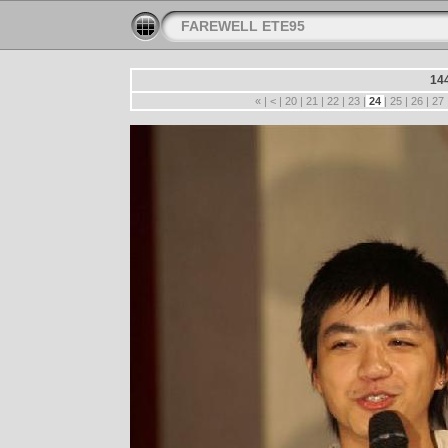
FAREWELL ETE95
14
«
|
<
|
20
|
21
|
22
|
23
|
24
|
25
|
26
|
27