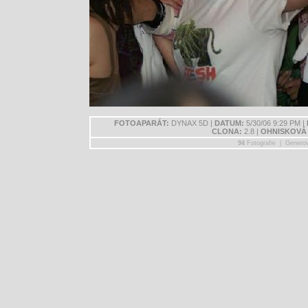
FOTOAPARÁT:
DYNAX 5D |
DATUM:
5/30/06 9:29 PM |
CLONA:
2.8 |
OHNISKOVÁ
94
Fotografie | Genero