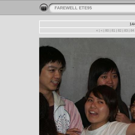
FAREWELL ETE95
14
«
|
<
|
80
|
81
|
82
|
83
|
84