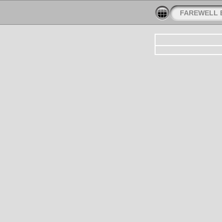
FAREWELL 