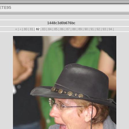
ETE95
1448c3d0b676bc
«
|
<
|
80
|
81
|
82
|
83
|
84
|
85
|
86
|
87
|
88
|
89
|
90
|
91
|
92
|
93
|
94
|