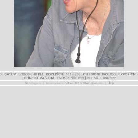
D |
DATUM:
5/30/06 8:40 PM |
ROZLIŠENÍ:
511 x 768 |
CITLIVOST ISO:
800 |
EXPOZIČNÍ 
|
OHNISKOVÁ VZDÁLENOST:
200.0mm |
BLESK:
Flash fired
94
Fotografie | Generováno v
JAlbum 6.5
&
Chameleon
skin |
Help