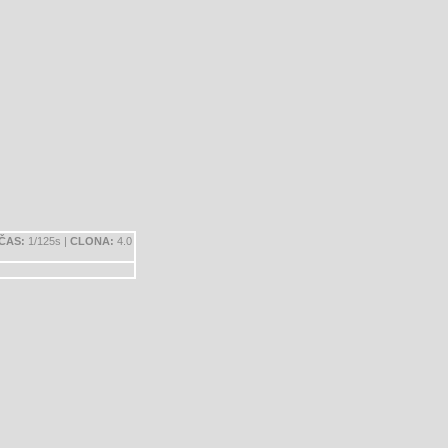
ČAS:
1/125s |
CLONA:
4.0