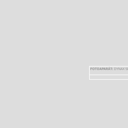
FOTOAPARÁT:
DYNAX 5