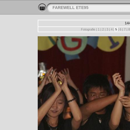
FAREWELL ETE95
14
Fotografie |
1
|
2
|
3
|
4
|
5
|
6
|
7
|