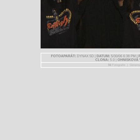
FOTOAPARÁT:
DYNAX 5D |
DATUM:
5/30/06 6:38 PM |
CLONA:
5.0 |
OHNISKOVÁ 
94
Fotografie | Genero